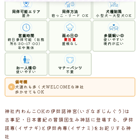
同伴可能エリア
同伴方法
犬種制限
屋外
抱っこ・リード OK
小型犬〜大型犬OK
営業時間
雨の日◎
多頭飼い◎
終日参拝可能（社務
要注意
使いやすい
所8:30–17:00）
屋根なし
境内が広い
年中無休
お一人様◎
マナーパンツ
使いやすい
不要
備考欄
＋
犬連れも多く犬WELCOMEな神社
歩かせてもOK
神社内わんこOKの伊弉諾神宮(いざなぎじんぐう)は
古事記・日本書紀の冒頭国生み神話に登場する、伊弉
諾尊(イザナギ)と伊弉冉尊(イザナミ)をお祀りする神
社