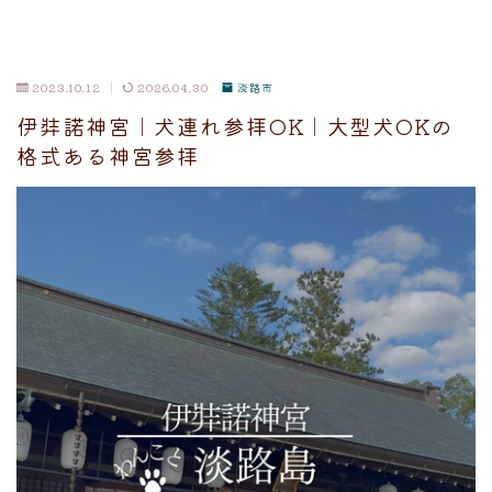
2023.10.12
2026.04.30
淡路市
伊弉諾神宮｜犬連れ参拝OK｜大型犬OKの
格式ある神宮参拝