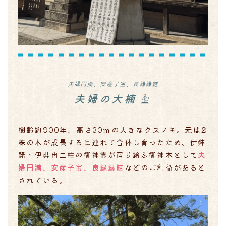
夫婦円満、安産子宝、良縁縁結
夫婦の大楠
樹齢約900年、高さ30ｍの大きなクスノキ。
元は2
株
の木が成長するに連れて合体し育ったため、伊弉
諾・伊弉冉二柱の御神霊が宿り給ふ御神木として
夫
婦円満、安産子宝、良縁縁結
などのご利益があると
されている。