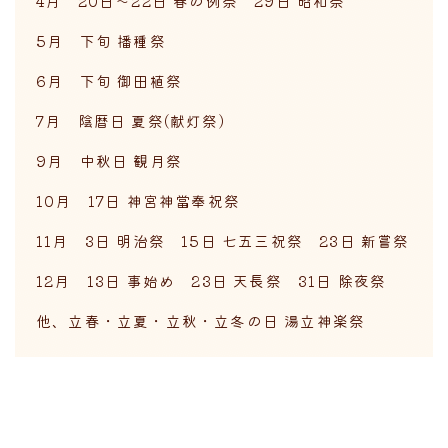
4月 20日～22日 春の例祭 29日 昭和祭
5月 下旬 播種祭
6月 下旬 御田植祭
7月 陰暦日 夏祭(献灯祭)
9月 中秋日 観月祭
10月 17日 神宮神當奉祝祭
11月 3日 明治祭 15日 七五三祝祭 23日 新嘗祭
12月 13日 事始め 23日 天長祭 31日 除夜祭
他、立春・立夏・立秋・立冬の日 湯立神楽祭