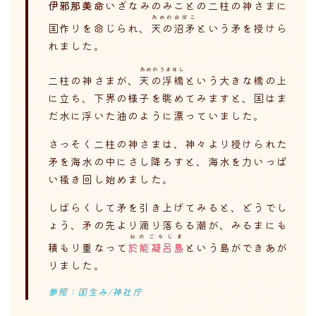
伊邪那美命
いざなみのみこと
の二柱の神さまに
あめのぬぼこ
国作りを命じられ、
天の沼矛
という矛を授けら
れました。
あめのうきはし
二柱の神さまが、
天の浮橋
という大きな橋の上
に立ち、下界の様子を眺めてみますと、国はま
だ水に浮いた油のように漂っていました。
さっそく二柱の神さまは、神々より授けられた
矛を海水の中にさし降ろすと、海水を力いっぱ
い掻き回し始めました。
しばらくして矛を引き上げてみると、どうでし
ょう、矛の先より滴り落ちる潮が、みるまにも
おのごろじま
積もり重なって
於能凝呂島
という島ができあが
りました。
参照：国生み/神社庁