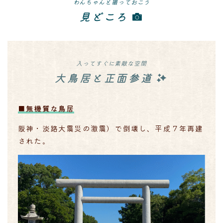
わんちゃんと撮っておこう
見どころ
入ってすぐに素敵な空間
大鳥居と正面参道
■
無機質な鳥居
阪神・淡路大震災の激震）で倒壊し、平成７年再建
された。