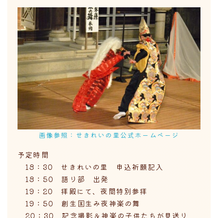
画像参照：せきれいの里公式ホームページ
予定時間
18：30 せきれいの里 申込祈願記入
18：50 語り部 出発
19：20 拝殿にて、夜間特別参拝
19：50 創生国生み夜神楽の舞
20：30 記念撮影＆神楽の子供たちが見送り