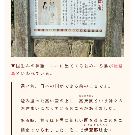
▼国生みの神話 ここに出てくるおのころ島が
淡路
島
といわれている。
遠い昔、日本の国ができる前のことです。
たかまのはら
澄み渡った高い空の上に、
高天原
という神々の
お住まいになっているところがありました。
ある時、神々は下界に新しい国を造ることをご
いざなぎのみこと
相談になられました。そこで
伊邪那岐命
・