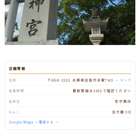
店舗情報
〒656-1521 兵庫県淡路市多賀740
住所
→ マップ
最新情報はSNSで確認ください
営業時間
年中無休
定休日
全犬種OK
わんこ
Google Maps →
電話する →