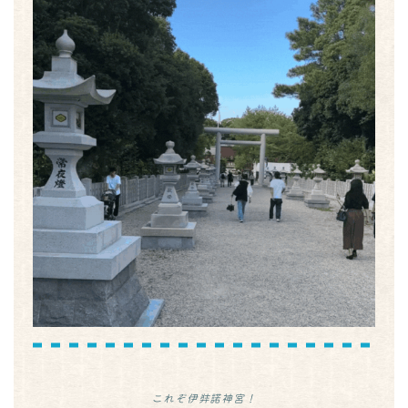
これぞ伊弉諾神宮！