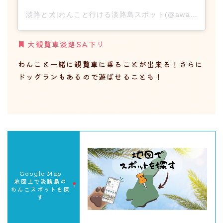
淡路と犬|わんこと行ける淡路島スポット(@awajitoinu)がシェアした投稿
大観覧車淡路SA下り
わんこと一緒に観覧車に乗ることが出来る！さらに
ドッグランもあるので遊ばせることも！
Google Map
地図上で淡路島の
わんこスポットを探
す