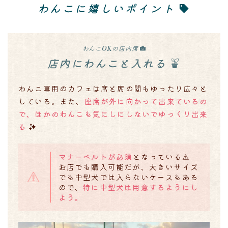
わんこに嬉しいポイント
わんこOKの店内席
店内にわんこと入れる
わんこ専用のカフェは席と席の間もゆったり広々と
している。また、
座席が外に向かって出来ているの
で、ほかのわんこも気にしにしないでゆっくり出来
る
マナーベルトが必須
となっている⚠
お店でも購入可能だが、大きいサイズ
でも中型犬では入らないケースもある
ので、
特に中型犬は用意するようにし
よう。