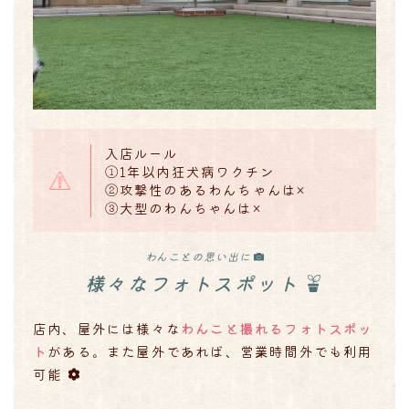
入店ルール
①1年以内狂犬病ワクチン
②攻撃性のあるわんちゃんは×
③大型のわんちゃんは×
わんことの思い出に
様々なフォトスポット
店内、屋外には様々な
わんこと撮れるフォトスポッ
ト
がある。また屋外であれば、営業時間外でも利用
可能