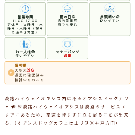
営業時間
雨の日◎
多頭飼い◎
11:00–17:00
店内同伴可
使いやすい
定休日：火曜日・水
雨でも安心
曜日・木曜日（祝日
の場合は営業）
お一人様◎
マナーパンツ
使いやすい
必須
備考欄
大型犬
NG
＋
運営に確認済み
検討中とのこと
淡路ハイウェイオアシス内にあるオアシスドッグカフ
ェ
※淡路ハイウェイオアシスは淡路のサービスエ
リアにあるため、高速を降りずに立ち寄ることが出来
る。(オアシスドッグカフェは上り側※神戸方面)