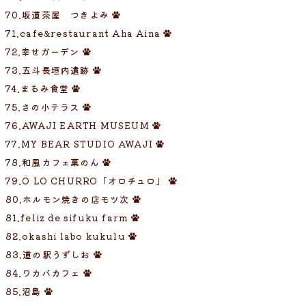
70.坂道茶屋 つきよみ
71.cafe&restaurant Aha Aina
72.幸せガーデン
73.五斗長垣内遺跡
74.まるみ食堂
75.さの小テラス
76.AWAJI EARTH MUSEUM
77.MY BEAR STUDIO AWAJI
78.和風カフェ菓のん
79.Ö LO CHURRO「オロチュロ」
80.ホルモン焼きの店モツ次
81.feliz de sifuku farm
82.okashi labo kukulu
83.道の駅うずしお
84.ワカバカフェ
85.沼島