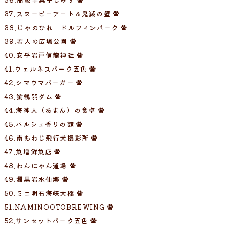
37.スヌーピーアート＆鬼滅の壁
38.じゃのひれ ドルフィンパーク
39.若人の広場公園
40.安乎岩戸信龍神社
41.ウェルネスパーク五色
42.シマウマバーガー
43.諭鶴羽ダム
44.海神人（あまん）の食卓
45.パルシェ香りの館
46.南あわじ飛行犬撮影所
47.魚増鮮魚店
48.わんにゃん道場
49.灘黒岩水仙郷
50.
ミニ明石海峡大橋
51.NAMINOOTOBREWING
52.サンセットパーク五色