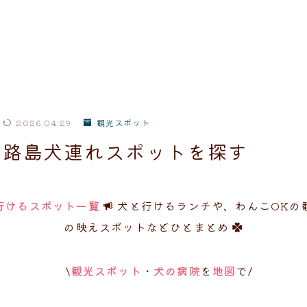
2026.04.29
観光スポット
淡路島犬連れスポットを探す
行けるスポット一覧
犬と行けるランチや、わんこOKの
の映えスポットなどひとまとめ
\
観光スポット
・
犬の病院
を
地図
で
/