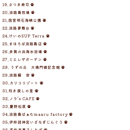
19.さつき寿司
20.淡路島牧場
21.国営明石海峡公園
22.淡路夢舞台
24.けいのSUP Terra
25.まほろば淡路島店
26.多賀の浜海水浴場
27.ミエレザガーデン
28. うずの丘 大鳴門橋記念館
29.淡路鯛 空
30.カリコリゾート
31.吹き戻しの里
32.ノラ’s CAFE
33.慶野松原
34.淡路島ばぁむmaaru factory
35.伊弉諾神宮いざなぎじんぐう
36.高級芋菓子しみず