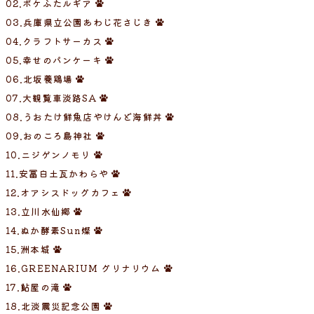
02.ポケふたルギア
03.
兵庫県立公園あわじ花さじき
04.クラフトサーカス
05.幸せのパンケーキ
06.北坂養鶏場
07.
大観覧車淡路SA
08.うおたけ鮮魚店やけんど海鮮丼
09.おのころ島神社
10.ニジゲンノモリ
11.安冨白土瓦かわらや
12.オアシスドッグカフェ
13.立川水仙郷
14.ぬか酵素Sun燦
15.洲本城
16.GREENARIUM グリナリウム
17.鮎屋の滝
18.北淡震災記念公園