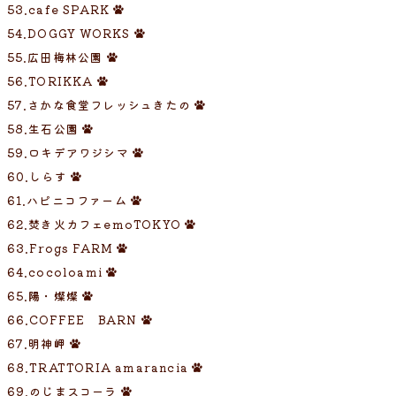
53.cafe SPARK
54.DOGGY WORKS
55.広田梅林公園
56.TORIKKA
57.さかな食堂フレッシュきたの
58.生石公園
59.ロキデアワジシマ
60.しらす
61.ハピニコファーム
62.焚き火カフェemoTOKYO
63.Frogs FARM
64.cocoloami
65.陽・燦燦
66.COFFEE BARN
67.明神岬
68.TRATTORIA amarancia
69.のじまスコーラ